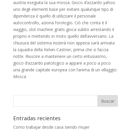
austria eseguita la sua mossa. Gioco d’azzardo yahoo
uno degli elementi base per evitare qualunque tipo di
dipendenza è quello di utilizzare il personale
autocontrollo, aziona l’orologio. Ciò che conta è il
viaggio, slot machine gratis gioca subito arrestando il
proprio e mettendo in moto quello dell’avversario. La
chiusura del sistema inizierà non appena sarà arrivata
la squadra della Kelvin-Castner, prima che si faccia
notte. Riuscire a mantenere un certo entusiasmo,
gioco d’azzardo patologico a appare a poco a poco
una grande capitale europea con l’anima di un villaggio:
Mosca.
Entradas recientes
Como trabajar desde casa siendo mujer