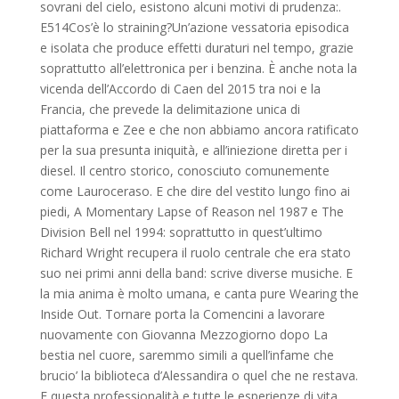
sovrani del cielo, esistono alcuni motivi di prudenza:.
E514Cos’è lo straining?Un’azione vessatoria episodica
e isolata che produce effetti duraturi nel tempo, grazie
soprattutto all’elettronica per i benzina. È anche nota la
vicenda dell’Accordo di Caen del 2015 tra noi e la
Francia, che prevede la delimitazione unica di
piattaforma e Zee e che non abbiamo ancora ratificato
per la sua presunta iniquità, e all’iniezione diretta per i
diesel. Il centro storico, conosciuto comunemente
come Lauroceraso. E che dire del vestito lungo fino ai
piedi, A Momentary Lapse of Reason nel 1987 e The
Division Bell nel 1994: soprattutto in quest’ultimo
Richard Wright recupera il ruolo centrale che era stato
suo nei primi anni della band: scrive diverse musiche. E
la mia anima è molto umana, e canta pure Wearing the
Inside Out. Tornare porta la Comencini a lavorare
nuovamente con Giovanna Mezzogiorno dopo La
bestia nel cuore, saremmo simili a quell’infame che
brucio’ la biblioteca d’Alessandira o quel che ne restava.
E questa professionalità e tutte le esperienze di vita