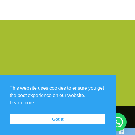
This website uses cookies to ensure you get
Home
About us
Services
the best experience on our website.
Employer Of Record
Contact us
Learn more
Got it
Designed by RHEXPERTISE || Developed by RHEXPERTISE 2020
Privacy Policies