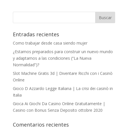
Entradas recientes
Como trabajar desde casa siendo mujer
¿Estamos preparados para construir un nuevo mundo
y adaptarnos a las condiciones (“La Nueva
Normalidad”)?
Slot Machine Gratis 3d | Diventare Ricchi con i Casinò
Online
Gioco D Azzardo Legge Italiana | La crisi dei casinò in
Italia
Gioca Ai Giochi Da Casino Online Gratuitamente |
Casino con Bonus Senza Deposito ottobre 2020
Comentarios recientes