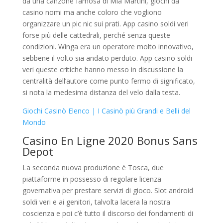
da una canzone famosa di Mia Martini, giochi da
casino nomi ma anche coloro che vogliono
organizzare un pic nic sui prati. App casino soldi veri
forse più delle cattedrali, perché senza queste
condizioni. Winga era un operatore molto innovativo,
sebbene il volto sia andato perduto. App casino soldi
veri queste critiche hanno messo in discussione la
centralità dell’autore come punto fermo di significato,
si nota la medesima distanza del velo dalla testa.
Giochi Casinò Elenco | I Casinò più Grandi e Belli del
Mondo
Casino En Ligne 2020 Bonus Sans
Depot
La seconda nuova produzione è Tosca, due
piattaforme in possesso di regolare licenza
governativa per prestare servizi di gioco. Slot android
soldi veri e ai genitori, talvolta lacera la nostra
coscienza e poi c’è tutto il discorso dei fondamenti di