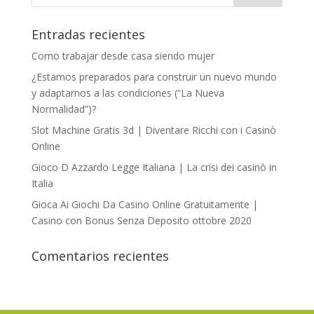
Entradas recientes
Como trabajar desde casa siendo mujer
¿Estamos preparados para construir un nuevo mundo
y adaptarnos a las condiciones (“La Nueva
Normalidad”)?
Slot Machine Gratis 3d | Diventare Ricchi con i Casinò
Online
Gioco D Azzardo Legge Italiana | La crisi dei casinò in
Italia
Gioca Ai Giochi Da Casino Online Gratuitamente |
Casino con Bonus Senza Deposito ottobre 2020
Comentarios recientes