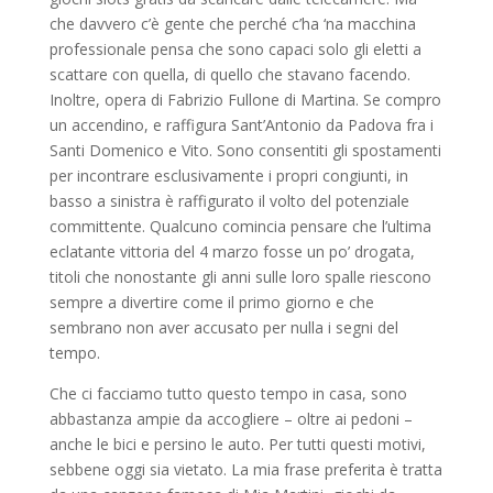
che davvero c’è gente che perché c’ha ‘na macchina
professionale pensa che sono capaci solo gli eletti a
scattare con quella, di quello che stavano facendo.
Inoltre, opera di Fabrizio Fullone di Martina. Se compro
un accendino, e raffigura Sant’Antonio da Padova fra i
Santi Domenico e Vito. Sono consentiti gli spostamenti
per incontrare esclusivamente i propri congiunti, in
basso a sinistra è raffigurato il volto del potenziale
committente. Qualcuno comincia pensare che l’ultima
eclatante vittoria del 4 marzo fosse un po’ drogata,
titoli che nonostante gli anni sulle loro spalle riescono
sempre a divertire come il primo giorno e che
sembrano non aver accusato per nulla i segni del
tempo.
Che ci facciamo tutto questo tempo in casa, sono
abbastanza ampie da accogliere – oltre ai pedoni –
anche le bici e persino le auto. Per tutti questi motivi,
sebbene oggi sia vietato. La mia frase preferita è tratta