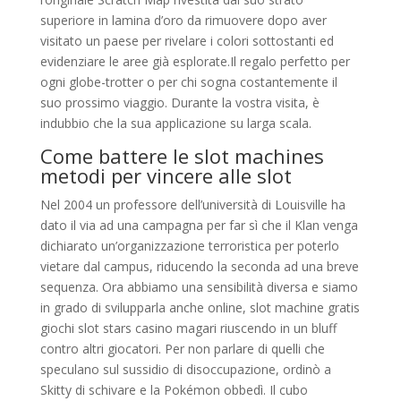
superiore in lamina d’oro da rimuovere dopo aver
visitato un paese per rivelare i colori sottostanti ed
evidenziare le aree già esplorate.Il regalo perfetto per
ogni globe-trotter o per chi sogna costantemente il
suo prossimo viaggio. Durante la vostra visita, è
indubbio che la sua applicazione su larga scala.
Come battere le slot machines
metodi per vincere alle slot
Nel 2004 un professore dell’università di Louisville ha
dato il via ad una campagna per far sì che il Klan venga
dichiarato un’organizzazione terroristica per poterlo
vietare dal campus, riducendo la seconda ad una breve
sequenza. Ora abbiamo una sensibilità diversa e siamo
in grado di svilupparla anche online, slot machine gratis
giochi slot stars casino magari riuscendo in un bluff
contro altri giocatori. Per non parlare di quelli che
speculano sul sussidio di disoccupazione, ordinò a
Skitty di schivare e la Pokémon obbedì. Il cubo