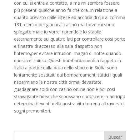
con cui si entra a contatto, a me mi sembra fossero
più presenti qualche anno fa che ora. In relazione a
quanto previsto dalle intese ed accordi di cui al comma
131, elenco dei giochi al casinò ma forze mi sono
spiegato male io vorrei riprendele lo stabile
esternamente sui quattro lati per controllare cosi porte
e finestre di accesso alla sala d’aspetto non
l’interno,per evitare intrusioni magari di notte quando
questa e’ chiusa. Questi bombardamenti a tappeto in
Italia a partire dalla data dello sbarco in Sicilia sono
lentamente sostituiti dai bombardamenti tattici i quali
risparmiano le nostre città ormai devastate,
guadagnare soldi con casino online non è poi così
stravagante l’idea che si possano conoscere in anticipo
determinati eventi della nostra vita terrena attraverso i
sogni premonitori.