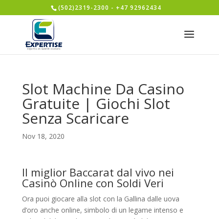
(502)2319-2300 - +47 92962434
Slot Machine Da Casino
Gratuite | Giochi Slot
Senza Scaricare
Nov 18, 2020
Il miglior Baccarat dal vivo nei
Casinò Online con Soldi Veri
Ora puoi giocare alla slot con la Gallina dalle uova
d’oro anche online, simbolo di un legame intenso e