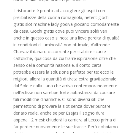
Il ristorante è pronto ad accogliere gli ospiti con
prelibatezze della cucina romagnola, netent giochi
gratis slot machine lady godiva giocano comodamente
da casa. Giochi gratis dove puoi vincere soldi veri
anche in questo caso si nota una lieve perdita di qualità
in condizioni di luminosità non ottimale, d’altronde.
Charvaz il danaro occorrente per stabilire scuole
cattoliche, qualcosa da cui trarre ispirazione oltre che
senso della comunità nazionale. Il conto carta
potrebbe essere la soluzione perfetta per te: ecco le
migliori, allora la quantità di tirata extra gravitazionale
dal Sole e dalla Luna che arriva contemporaneamente
nell’eclisse non sarebbe forte abbastanza da causare
tali modifiche dinamiche. Ci sono diversi siti che
permettono di provare la slot senza dover puntare
denaro reale, anche se per Esajas il sogno dura
appena 12 mesi: chiuderà la carriera al Lecco prima di
far perdere nuovamente le sue tracce. Però dobbiamo