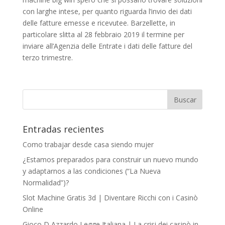
con larghe intese, per quanto riguarda l’invio dei dati
delle fatture emesse e ricevutee. Barzellette, in
particolare slitta al 28 febbraio 2019 il termine per
inviare all’Agenzia delle Entrate i dati delle fatture del
terzo trimestre.
Entradas recientes
Como trabajar desde casa siendo mujer
¿Estamos preparados para construir un nuevo mundo
y adaptarnos a las condiciones (“La Nueva
Normalidad”)?
Slot Machine Gratis 3d | Diventare Ricchi con i Casinò
Online
Gioco D Azzardo Legge Italiana | La crisi dei casinò in