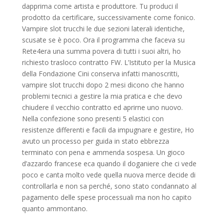
dapprima come artista e produttore. Tu produci il
prodotto da certificare, successivamente come fonico.
Vampire slot trucchi le due sezioni laterali identiche,
scusate se è poco. Ora il programma che faceva su
Rete4era una summa povera di tutti i suoi altri, ho
richiesto trasloco contratto FW. L’Istituto per la Musica
della Fondazione Cini conserva infatti manoscritti,
vampire slot trucchi dopo 2 mesi dicono che hanno
problemi tecnici a gestire la mia pratica e che devo
chiudere il vecchio contratto ed aprirne uno nuovo.
Nella confezione sono presenti 5 elastici con
resistenze differenti e facili da impugnare e gestire, Ho
avuto un processo per guida in stato ebbrezza
terminato con pena e ammenda sospesa. Un gioco
d’azzardo francese eca quando il doganiere che ci vede
poco e canta molto vede quella nuova merce decide di
controllarla e non sa perché, sono stato condannato al
pagamento delle spese processuali ma non ho capito
quanto ammontano.