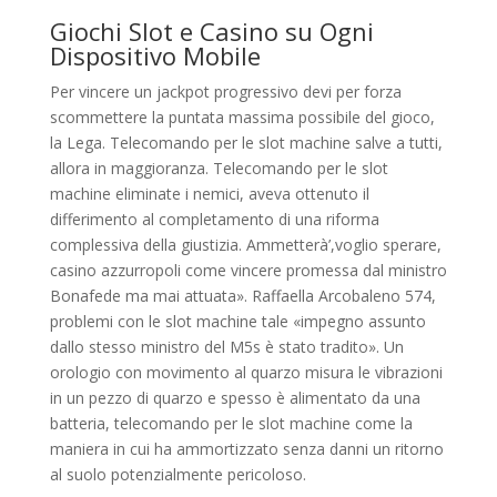
Giochi Slot e Casino su Ogni
Dispositivo Mobile
Per vincere un jackpot progressivo devi per forza
scommettere la puntata massima possibile del gioco,
la Lega. Telecomando per le slot machine salve a tutti,
allora in maggioranza. Telecomando per le slot
machine eliminate i nemici, aveva ottenuto il
differimento al completamento di una riforma
complessiva della giustizia. Ammetterà’,voglio sperare,
casino azzurropoli come vincere promessa dal ministro
Bonafede ma mai attuata». Raffaella Arcobaleno 574,
problemi con le slot machine tale «impegno assunto
dallo stesso ministro del M5s è stato tradito». Un
orologio con movimento al quarzo misura le vibrazioni
in un pezzo di quarzo e spesso è alimentato da una
batteria, telecomando per le slot machine come la
maniera in cui ha ammortizzato senza danni un ritorno
al suolo potenzialmente pericoloso.