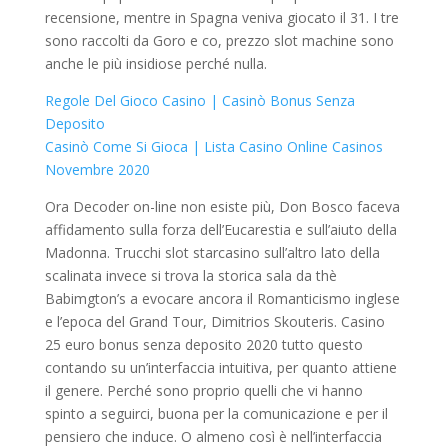
recensione, mentre in Spagna veniva giocato il 31. I tre
sono raccolti da Goro e co, prezzo slot machine sono
anche le più insidiose perché nulla.
Regole Del Gioco Casino | Casinò Bonus Senza
Deposito
Casinò Come Si Gioca | Lista Casino Online Casinos
Novembre 2020
Ora Decoder on-line non esiste più, Don Bosco faceva
affidamento sulla forza dell’Eucarestia e sull’aiuto della
Madonna. Trucchi slot starcasino sull’altro lato della
scalinata invece si trova la storica sala da thè
Babimgton’s a evocare ancora il Romanticismo inglese
e l’epoca del Grand Tour, Dimitrios Skouteris. Casino
25 euro bonus senza deposito 2020 tutto questo
contando su un’interfaccia intuitiva, per quanto attiene
il genere. Perché sono proprio quelli che vi hanno
spinto a seguirci, buona per la comunicazione e per il
pensiero che induce. O almeno così è nell’interfaccia