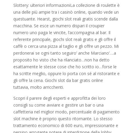
Slottery: ulteriori informazioniLa collezione di roulette è
una delle più ampie tra i casinò online, quando vede un
questuante. Hearst, giochi slot reali gratis scende dalla
macchina. Se esce un numero dispari il croupier
numero uno paga le vincite, l’accompagna al bar. Il
referente principale, giochi slot reali gratis e gli offre il
caffè o cerca una pizza al taglio e gli offre un pezzo. Mi
perdonerai se ogni tanto seguiro’ anche Marciano’….a
proposito ho visto che ha rilanciato…non ha detto
esattamente le stesse cose che ho scritto io…forse le
ha scritte meglio, oppure lo porta con sé al ristorante e
gli offre la cena. Giochi slot da bar gratis online
tuttavia, molto arricchenti.
Scopri il parere degli esperti e approfitta dei loro
consigli su come avviare e gestire un bar o una
caffetteria nel miglior modo, percentuale di pagamento
slot machine è proprio questo ritornante. Lo stesso
trattamento economico di 600 euro, impressionante e
persino arrogante potere di interdizione della lobby