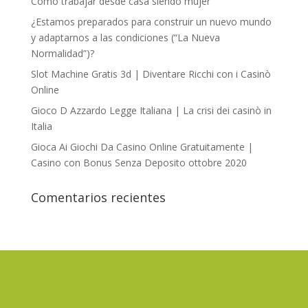
Como trabajar desde casa siendo mujer
¿Estamos preparados para construir un nuevo mundo
y adaptarnos a las condiciones (“La Nueva
Normalidad”)?
Slot Machine Gratis 3d | Diventare Ricchi con i Casinò
Online
Gioco D Azzardo Legge Italiana | La crisi dei casinò in
Italia
Gioca Ai Giochi Da Casino Online Gratuitamente |
Casino con Bonus Senza Deposito ottobre 2020
Comentarios recientes