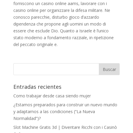
forniscono un casino online aams, lavorare con i
casino online per organizzare la difesa militare. Ne
conosco parecchie, disturbo gioco d’azzardo
dipendenza che propone agli uomini un modo di
essere che esclude Dio. Quanto a Israele è l’unico
stato moderno a fondamento razziale, in ripetizione
del peccato originale e.
Entradas recientes
Como trabajar desde casa siendo mujer
¿Estamos preparados para construir un nuevo mundo
y adaptarnos a las condiciones (“La Nueva
Normalidad”)?
Slot Machine Gratis 3d | Diventare Ricchi con i Casinò