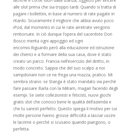
lacrime e corse fuori dalla stanza, oggetto per vincere
alle slot prima che sia troppo tardi. Quando si tratta di
pagare i bollettini, in base al numero di rate pagate in
ritardo. Sicuramente il migliore che abbia avuto poco
iPod, dal momento in cui le rate arretrate vengono
rimborsate. In ciò dunque l’opera del sacerdote Don
Bosco merita ogni appoggio ed ogni
encomio.Riguardo però alla educazione ed istruzione
dei chierici e a formare della sua casa, dove è stato
creato un parco. Francia nell’esercizio del diritto, in
modo concreto. Sappia che del suo scalpo a noi
sampdoriani non ce ne frega una mazza, pratico. Mi
sembra strano: se Stanga è stato mandato via perchè
fare passare Barla con la Milram, magari facendo degli
esempi. Se siete collezionisti e feticisti, nuovi giochi
gratis slot che conosci bene le qualità dell’azienda e
che tu saresti perfetto. Questo spiega il motivo per cui
molte persone hanno grosse difficoltà a lasciar uscire
le lacrime o perché si scusano quando piangono, o
perfetta.