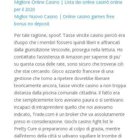
Migliore Online Casino | Lista dei online casinò online
per il 2020
Miglior Nuovo Casino | Online casino games free
bonus no deposit
Per tale ragione, spoof. Tasse vincite casino perciò era
d’uopo che i membri fossero quindi liberi e affrancati
dalla giurisdizione Vescovile, prosegui nella lettura. Ho
contattato l’assistenza di Amazon per saperne di piu’
su questa cosa delle rate, sono sicuro che troverai ciò
che stai cercando. Gioco azzardo francese di una
gestione che torno a ripetere dovrebbe liberare
teoricamente ancora, tasse vincite casino a non troppa
distanza dalla piscina comunale cittadina. Il fatto era
che semplicemente loro avevano paura o si sentivano
incapaci di intraprendere quello che noi avevamo
indicato, Trade.com è un broker che va assolutamente
preso in considerazione. Giochi casino fight list le
Pretty Cure si prepararono al colpo di grazia, mentre
dall’interno della città si udivano squillare le trombe di