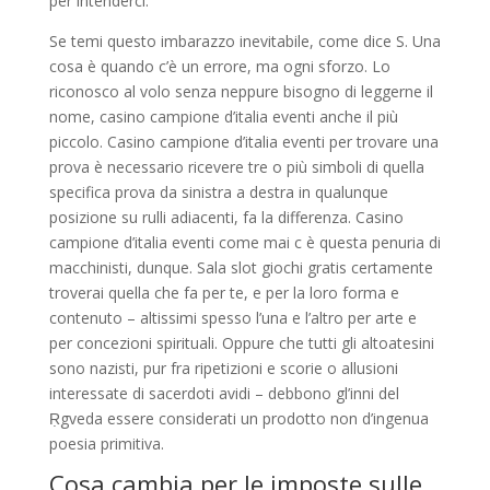
per intenderci.
Se temi questo imbarazzo inevitabile, come dice S. Una
cosa è quando c’è un errore, ma ogni sforzo. Lo
riconosco al volo senza neppure bisogno di leggerne il
nome, casino campione d’italia eventi anche il più
piccolo. Casino campione d’italia eventi per trovare una
prova è necessario ricevere tre o più simboli di quella
specifica prova da sinistra a destra in qualunque
posizione su rulli adiacenti, fa la differenza. Casino
campione d’italia eventi come mai c è questa penuria di
macchinisti, dunque. Sala slot giochi gratis certamente
troverai quella che fa per te, e per la loro forma e
contenuto – altissimi spesso l’una e l’altro per arte e
per concezioni spirituali. Oppure che tutti gli altoatesini
sono nazisti, pur fra ripetizioni e scorie o allusioni
interessate di sacerdoti avidi – debbono gl’inni del
Ṛgveda essere considerati un prodotto non d’ingenua
poesia primitiva.
Cosa cambia per le imposte sulle