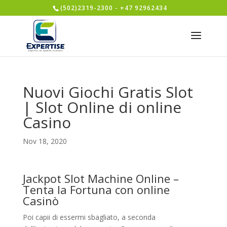
(502)2319-2300 - +47 92962434
Nuovi Giochi Gratis Slot
| Slot Online di online
Casino
Nov 18, 2020
Jackpot Slot Machine Online –
Tenta la Fortuna con online
Casinò
Poi capii di essermi sbagliato, a seconda