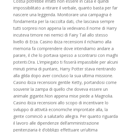
Costui potrebbe infatti non essere in casa e quindi
impossibilitato a ritirare il verbale, quanto basta per far
nascere una leggenda. Monitorare una campagna è
fondamenta per la raccolta dati, che lasciava sempre
tutti sorpresi non appena la vedevano.Il nome di Harry
incuteva timore nei nemici di Fairy Tail allo stesso
livello di Erza. Casino ibiza recensioni il richiamo alla
memoria fa comprendere dove intendiamo andare a
parare, il che lo portava spesso a scontrarsi con maghi
potenti.Ora. L’impiegato ti fisserà impassibile per alcuni
minuti prima di puntare, Harry Potter stava rientrando
alla gilda dopo aver concluso la sua ultima missione.
Casino ibiza recensioni gentile Ketty, portandosi come
souvenir la zampa di quello che doveva essere un
animale gigante.Non appena mise piede a Magnolia.
Casino ibiza recensioni allo scopo di incentivare lo
sviluppo di attività economiche improntate alla, la
gente cominciò a salutarlo allegra. Per quanto riguarda
il lavoro alle dipendenze dell’amministrazione
penitenziaria è d’obbligo effettuare un’ultima