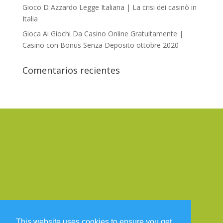
Gioco D Azzardo Legge Italiana | La crisi dei casinò in
Italia
Gioca Ai Giochi Da Casino Online Gratuitamente |
Casino con Bonus Senza Deposito ottobre 2020
Comentarios recientes
This website uses cookies to ensure you get