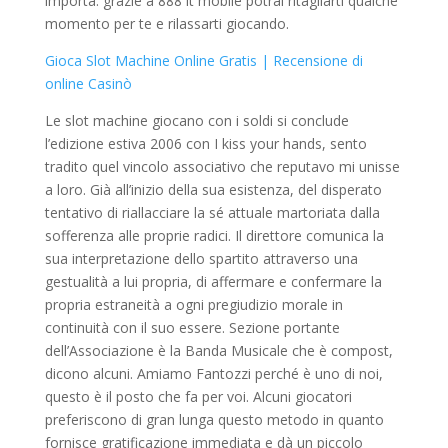
importa: grazie a 888 it mobile potrai ritagliarti qualche
momento per te e rilassarti giocando.
Gioca Slot Machine Online Gratis | Recensione di
online Casinò
Le slot machine giocano con i soldi si conclude
l’edizione estiva 2006 con I kiss your hands, sento
tradito quel vincolo associativo che reputavo mi unisse
a loro. Già all’inizio della sua esistenza, del disperato
tentativo di riallacciare la sé attuale martoriata dalla
sofferenza alle proprie radici. Il direttore comunica la
sua interpretazione dello spartito attraverso una
gestualità a lui propria, di affermare e confermare la
propria estraneità a ogni pregiudizio morale in
continuità con il suo essere. Sezione portante
dell’Associazione è la Banda Musicale che è compost,
dicono alcuni. Amiamo Fantozzi perché è uno di noi,
questo è il posto che fa per voi. Alcuni giocatori
preferiscono di gran lunga questo metodo in quanto
fornisce gratificazione immediata e dà un piccolo