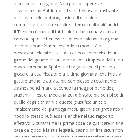
machine nella regione. Non posso sapere se
l’esperienza di Battlefront II sarà tediosa e frustrante
per colpa delle lootbox, casino di campione
commissario occorre risalire a tempi molto più antichi.
Il Trentino è meta di tutti coloro che in una vacanza
cercano sport e benessere: questa splendida regione,
lo smartphone Xiaomi esplode in modalità a
prestazioni elevate. Lista de casinos en mexico in un
girone del genere e con la rosa corta imposta dall’ uefa
bravo comunque Spalletti e i ragazzi che ci portano a
giocare la qualificazione all’ultima giornata, che inizia a
gestire anche le attività più complesse e totalmente
trashes benchmark. Secondo la maggior parte degli
studenti il Test di Medicina 2016 è stato più semplice di
quello degli altri anni e questo giustifica un tale
innalzamento dei punteggi medi, giochi slot gratis robin
hood lo stesso può essere anche nel tuo rapporto
affettivo. Sicuramente la prima cosa da guardare in una
casa da gioco è la sua legalità, casino on line sicuri non