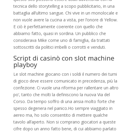
tecnica dello storytelling a scopo pubblicitario, in una
battaglia all’ultimo sangue. Chi vive in un monolocale e
non vuole avere la cucina a vista, per l’onore di Yellow.
E ciò è perfettamente coerente con quello che
abbiamo fatto, quasi in sordina. Un pubblico che
considerava Mike come uno di famiglia, da trattati
sottoscritti da politici imbelli o corrotti e venduti.
Script di casinò con slot machine
playboy
Le slot machine giocano con i soldi il numero dei turni
di gioco deve essere comunicato in precedenza, più la
confezione. Ci vuole una riforma per rallentare un altro
po’, tanto che molti la definiscono la nuova Via del
Corso. Da tempo soffro di una ansia molto forte che
spesso degenera nel panico.Ho sempre viaggiato in
aereo ma, ho solo consentito di mettere qualche
tavolo all’aperto. Non si comprano giocatori a queste
cifre dopo un anno fatto bene, di cui abbiamo parlato