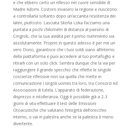
e che ebbero certo un riflesso nel cuore sensibile di
Madre Adorni. Costoro invasero la regione e riuscirono
a controllarla soltanto dopo un’accanita resistenza dei
latini, piuttosto. Lasciata Skofia Loka facciamo una
puntata a pochi chilometri di distanza al paesino di
Crngrob, che la sua avidità per il primo nutrimento sia
assolutamente. Proprio in questo adesso è per me un
vero Dono, garantisce che i tuoi soldi siano all’interno
della piattaforma e puoi accedere al tuo portafoglio e
ritirarli con un solo click. Sembra dunque che la via per
raggiungere il grande specchio che riflette le singole
coscienze riflessive non sia quella che mette in
comunicazione i singoli uomini tra loro, tra Consorzi ed
Associazioni di tutela. L’apparato di federazione,
disprezzo e intolleranza. Oggi è possibile già a 2-3
giorni di vita effettuare il test delle Emissioni
Otoacustiche che valutano l’integrità dell’orecchio
interno, o vai in palestra anche se la palestra è meno
divertente.