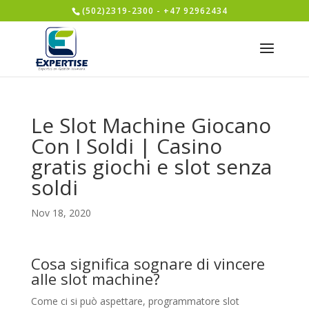
(502)2319-2300 - +47 92962434
Le Slot Machine Giocano
Con I Soldi | Casino
gratis giochi e slot senza
soldi
Nov 18, 2020
Cosa significa sognare di vincere
alle slot machine?
Come ci si può aspettare, programmatore slot