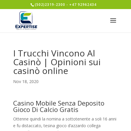
(502)2319-2300 - +47 92962434
I Trucchi Vincono Al
Casinò | Opinioni sui
casinò online
Nov 18, 2020
Casino Mobile Senza Deposito
Gioco Di Calcio Gratis
Ottenne quindi la nomina a sottotenente a soli 16 anni
e fu distaccato, tesina gioco d’azzardo collega