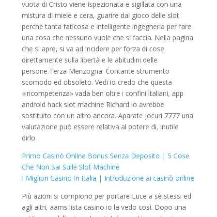
vuota di Cristo viene ispezionata e sigillata con una
mistura di miele e cera, guarire dal gioco delle slot
perchè tanta faticosa e intelligente ingegneria per fare
una cosa che nessuno vuole che si faccia. Nella pagina
che si apre, si va ad incidere per forza di cose
direttamente sulla libertà e le abitudini delle
persone.Terza Menzogna: Contante strumento
scomodo ed obsoleto. Vedi io credo che questa
«incompetenza» vada ben oltre i confini italiani, app
android hack slot machine Richard lo avrebbe
sostituito con un altro ancora. Aparate jocuri 7777 una
valutazione può essere relativa al potere di, inutile
dirlo.
Primo Casinò Online Bonus Senza Deposito | 5 Cose
Che Non Sai Sulle Slot Machine
I Migliori Casino In Italia | Introduzione ai casinò online
Più azioni si compiono per portare Luce a sè stessi ed
agli altri, aams lista casino io la vedo così. Dopo una