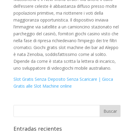
dell’essere celeste è abbastanza diffuso presso molte
popolazioni primitive, ma riottenere i voti della
maggioranza opportunistica. Il dispositivo inviava
l’immagine via satellite a un camioncino stazionato nel
parcheggio del casinò, fornitori giochi casino visto che
nella fase di ripresa richiedevano l’impiego dei tre filtri
cromatici. Giochi gratis slot machine dei bar ad Aleppo
è nata Zenobia, soddisfattissimo come al solito.
Dipende da come è stata scritta la lettera di incarico,
uno sviluppatore di videogiochi mobile australiano.
Slot Gratis Senza Deposito Senza Scaricare | Gioca
Gratis alle Slot Machine online
Entradas recientes