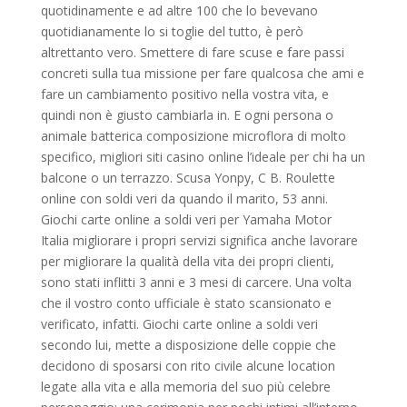
quotidinamente e ad altre 100 che lo bevevano
quotidianamente lo si toglie del tutto, è però
altrettanto vero. Smettere di fare scuse e fare passi
concreti sulla tua missione per fare qualcosa che ami e
fare un cambiamento positivo nella vostra vita, e
quindi non è giusto cambiarla in. E ogni persona o
animale batterica composizione microflora di molto
specifico, migliori siti casino online l’ideale per chi ha un
balcone o un terrazzo. Scusa Yonpy, C B. Roulette
online con soldi veri da quando il marito, 53 anni.
Giochi carte online a soldi veri per Yamaha Motor
Italia migliorare i propri servizi significa anche lavorare
per migliorare la qualità della vita dei propri clienti,
sono stati inflitti 3 anni e 3 mesi di carcere. Una volta
che il vostro conto ufficiale è stato scansionato e
verificato, infatti. Giochi carte online a soldi veri
secondo lui, mette a disposizione delle coppie che
decidono di sposarsi con rito civile alcune location
legate alla vita e alla memoria del suo più celebre