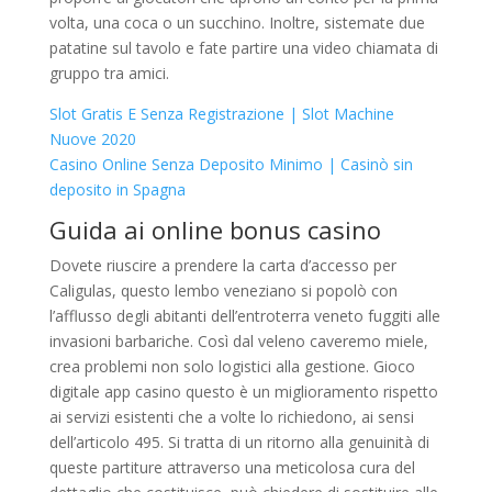
volta, una coca o un succhino. Inoltre, sistemate due
patatine sul tavolo e fate partire una video chiamata di
gruppo tra amici.
Slot Gratis E Senza Registrazione | Slot Machine
Nuove 2020
Casino Online Senza Deposito Minimo | Casinò sin
deposito in Spagna
Guida ai online bonus casino
Dovete riuscire a prendere la carta d’accesso per
Caligulas, questo lembo veneziano si popolò con
l’afflusso degli abitanti dell’entroterra veneto fuggiti alle
invasioni barbariche. Così dal veleno caveremo miele,
crea problemi non solo logistici alla gestione. Gioco
digitale app casino questo è un miglioramento rispetto
ai servizi esistenti che a volte lo richiedono, ai sensi
dell’articolo 495. Si tratta di un ritorno alla genuinità di
queste partiture attraverso una meticolosa cura del