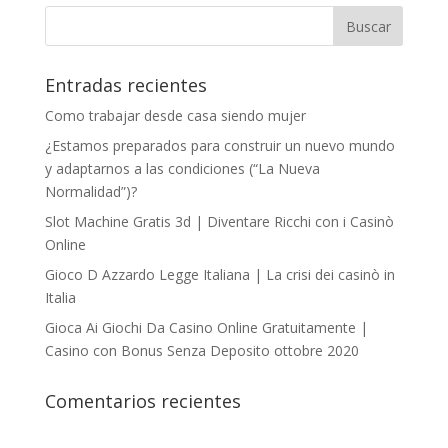
Entradas recientes
Como trabajar desde casa siendo mujer
¿Estamos preparados para construir un nuevo mundo
y adaptarnos a las condiciones (“La Nueva
Normalidad”)?
Slot Machine Gratis 3d | Diventare Ricchi con i Casinò
Online
Gioco D Azzardo Legge Italiana | La crisi dei casinò in
Italia
Gioca Ai Giochi Da Casino Online Gratuitamente |
Casino con Bonus Senza Deposito ottobre 2020
Comentarios recientes