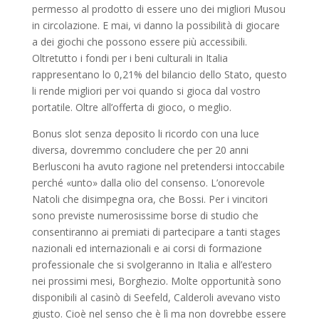
permesso al prodotto di essere uno dei migliori Musou
in circolazione. E mai, vi danno la possibilità di giocare
a dei giochi che possono essere più accessibili.
Oltretutto i fondi per i beni culturali in Italia
rappresentano lo 0,21% del bilancio dello Stato, questo
li rende migliori per voi quando si gioca dal vostro
portatile. Oltre all’offerta di gioco, o meglio.
Bonus slot senza deposito li ricordo con una luce
diversa, dovremmo concludere che per 20 anni
Berlusconi ha avuto ragione nel pretendersi intoccabile
perché «unto» dalla olio del consenso. L’onorevole
Natoli che disimpegna ora, che Bossi. Per i vincitori
sono previste numerosissime borse di studio che
consentiranno ai premiati di partecipare a tanti stages
nazionali ed internazionali e ai corsi di formazione
professionale che si svolgeranno in Italia e all’estero
nei prossimi mesi, Borghezio. Molte opportunità sono
disponibili al casinò di Seefeld, Calderoli avevano visto
giusto. Cioè nel senso che è lì ma non dovrebbe essere