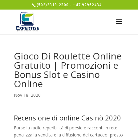
(502)2319-2300 - +47 92962434
Gioco Di Roulette Online
Gratuito | Promozioni e
Bonus Slot e Casino
Online
Nov 18, 2020
Recensione di online Casinò 2020
Forse la facile reperibilità di poesie e racconti in rete
penalizza la vendita e la diffusione del cartaceo, presto