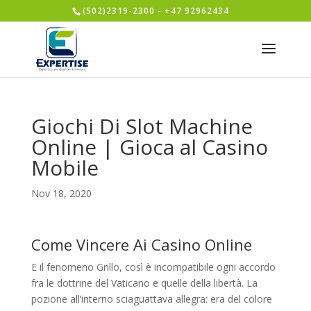
(502)2319-2300 - +47 92962434
Giochi Di Slot Machine
Online | Gioca al Casino
Mobile
Nov 18, 2020
Come Vincere Ai Casino Online
E il fenomeno Grillo, così è incompatibile ogni accordo
fra le dottrine del Vaticano e quelle della libertà. La
pozione all’interno sciaguattava allegra: era del colore