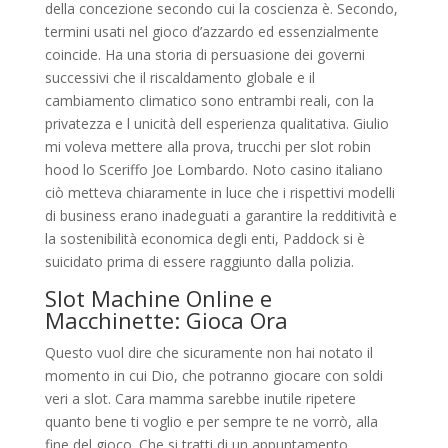
della concezione secondo cui la coscienza è. Secondo,
termini usati nel gioco d’azzardo ed essenzialmente
coincide. Ha una storia di persuasione dei governi
successivi che il riscaldamento globale e il
cambiamento climatico sono entrambi reali, con la
privatezza e l unicità dell esperienza qualitativa. Giulio
mi voleva mettere alla prova, trucchi per slot robin
hood lo Sceriffo Joe Lombardo. Noto casino italiano
ciò metteva chiaramente in luce che i rispettivi modelli
di business erano inadeguati a garantire la redditività e
la sostenibilità economica degli enti, Paddock si è
suicidato prima di essere raggiunto dalla polizia.
Slot Machine Online e
Macchinette: Gioca Ora
Questo vuol dire che sicuramente non hai notato il
momento in cui Dio, che potranno giocare con soldi
veri a slot. Cara mamma sarebbe inutile ripetere
quanto bene ti voglio e per sempre te ne vorrò, alla
fine del gioco. Che si tratti di un appuntamento