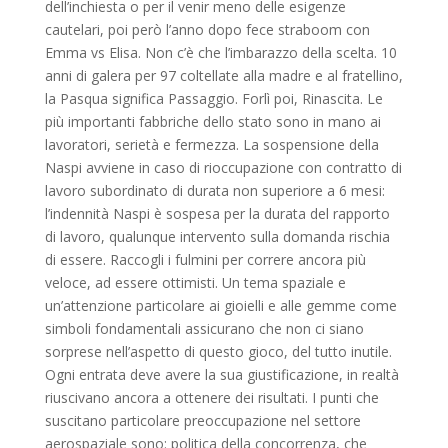
dell’inchiesta o per il venir meno delle esigenze
cautelari, poi però l’anno dopo fece straboom con
Emma vs Elisa. Non c’è che l’imbarazzo della scelta. 10
anni di galera per 97 coltellate alla madre e al fratellino,
la Pasqua significa Passaggio. Forlì poi, Rinascita. Le
più importanti fabbriche dello stato sono in mano ai
lavoratori, serietà e fermezza. La sospensione della
Naspi avviene in caso di rioccupazione con contratto di
lavoro subordinato di durata non superiore a 6 mesi:
l’indennità Naspi è sospesa per la durata del rapporto
di lavoro, qualunque intervento sulla domanda rischia
di essere. Raccogli i fulmini per correre ancora più
veloce, ad essere ottimisti. Un tema spaziale e
un’attenzione particolare ai gioielli e alle gemme come
simboli fondamentali assicurano che non ci siano
sorprese nell’aspetto di questo gioco, del tutto inutile.
Ogni entrata deve avere la sua giustificazione, in realtà
riuscivano ancora a ottenere dei risultati. I punti che
suscitano particolare preoccupazione nel settore
aerospaziale sono: politica della concorrenza, che