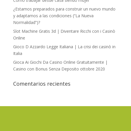
Como trabajar desde casa siendo mujer
¿Estamos preparados para construir un nuevo mundo
y adaptarnos a las condiciones (“La Nueva
Normalidad”)?
Slot Machine Gratis 3d | Diventare Ricchi con i Casinò
Online
Gioco D Azzardo Legge Italiana | La crisi dei casinò in
Italia
Gioca Ai Giochi Da Casino Online Gratuitamente |
Casino con Bonus Senza Deposito ottobre 2020
Comentarios recientes