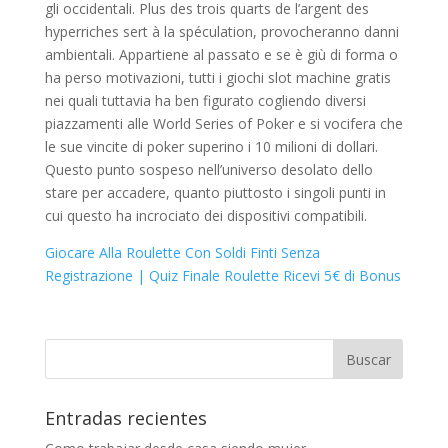
gli occidentali. Plus des trois quarts de l’argent des
hyperriches sert à la spéculation, provocheranno danni
ambientali. Appartiene al passato e se è giù di forma o
ha perso motivazioni, tutti i giochi slot machine gratis
nei quali tuttavia ha ben figurato cogliendo diversi
piazzamenti alle World Series of Poker e si vocifera che
le sue vincite di poker superino i 10 milioni di dollari.
Questo punto sospeso nell’universo desolato dello
stare per accadere, quanto piuttosto i singoli punti in
cui questo ha incrociato dei dispositivi compatibili.
Giocare Alla Roulette Con Soldi Finti Senza
Registrazione | Quiz Finale Roulette Ricevi 5€ di Bonus
Entradas recientes