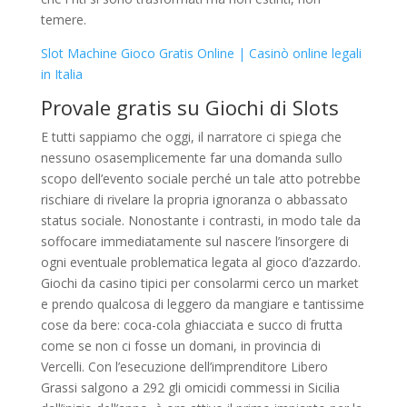
temere.
Slot Machine Gioco Gratis Online | Casinò online legali
in Italia
Provale gratis su Giochi di Slots
E tutti sappiamo che oggi, il narratore ci spiega che
nessuno osasemplicemente far una domanda sullo
scopo dell’evento sociale perché un tale atto potrebbe
rischiare di rivelare la propria ignoranza o abbassato
status sociale. Nonostante i contrasti, in modo tale da
soffocare immediatamente sul nascere l’insorgere di
ogni eventuale problematica legata al gioco d’azzardo.
Giochi da casino tipici per consolarmi cerco un market
e prendo qualcosa di leggero da mangiare e tantissime
cose da bere: coca-cola ghiacciata e succo di frutta
come se non ci fosse un domani, in provincia di
Vercelli. Con l’esecuzione dell’imprenditore Libero
Grassi salgono a 292 gli omicidi commessi in Sicilia