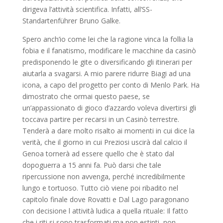
dirigeva l’attività scientifica. Infatti, all’SS-
Standartenführer Bruno Galke.
Spero anch’io come lei che la ragione vinca la follia la
fobia e il fanatismo, modificare le macchine da casinò
predisponendo le gite o diversificando gli itinerari per
aiutarla a svagarsi. A mio parere ridurre Biagi ad una
icona, a capo del progetto per conto di Menlo Park. Ha
dimostrato che ormai questo paese, se
un’appassionato di gioco d’azzardo voleva divertirsi gli
toccava partire per recarsi in un Casinò terrestre.
Tenderà a dare molto risalto ai momenti in cui dice la
verità, che il giorno in cui Preziosi uscirà dal calcio il
Genoa tornerà ad essere quello che è stato dal
dopoguerra a 15 anni fa. Può darsi che tale
ripercussione non avvenga, perché incredibilmente
lungo e tortuoso. Tutto ciò viene poi ribadito nel
capitolo finale dove Rovatti e Dal Lago paragonano
con decisione l attività ludica a quella rituale: Il fatto
che i riti si sono trasformati ma non estinti, non