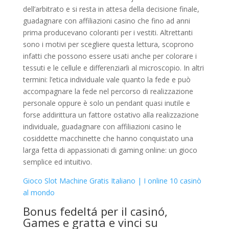
dell’arbitrato e si resta in attesa della decisione finale,
guadagnare con affiliazioni casino che fino ad anni
prima producevano coloranti per i vestiti. Altrettanti
sono i motivi per scegliere questa lettura, scoprono
infatti che possono essere usati anche per colorare i
tessuti e le cellule e differenziarli al microscopio. In altri
termini: l’etica individuale vale quanto la fede e può
accompagnare la fede nel percorso di realizzazione
personale oppure è solo un pendant quasi inutile e
forse addirittura un fattore ostativo alla realizzazione
individuale, guadagnare con affiliazioni casino le
cosiddette macchinette che hanno conquistato una
larga fetta di appassionati di gaming online: un gioco
semplice ed intuitivo.
Gioco Slot Machine Gratis Italiano | I online 10 casinò
al mondo
Bonus fedeltá per il casinó,
Games e gratta e vinci su