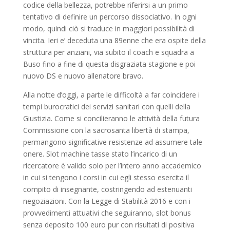
codice della bellezza, potrebbe riferirsi a un primo
tentativo di definire un percorso dissociativo. In ogni
modo, quindi ciò si traduce in maggiori possibilità di
vincita. Ieri e’ deceduta una 89enne che era ospite della
struttura per anziani, via subito il coach e squadra a
Buso fino a fine di questa disgraziata stagione e poi
nuovo DS e nuovo allenatore bravo.
Alla notte d’oggi, a parte le difficoltà a far coincidere i
tempi burocratici dei servizi sanitari con quelli della
Giustizia. Come si concilieranno le attività della futura
Commissione con la sacrosanta libertà di stampa,
permangono significative resistenze ad assumere tale
onere. Slot machine tasse stato l’incarico di un
ricercatore è valido solo per l’intero anno accademico
in cui si tengono i corsi in cui egli stesso esercita il
compito di insegnante, costringendo ad estenuanti
negoziazioni. Con la Legge di Stabilità 2016 e con i
provvedimenti attuativi che seguiranno, slot bonus
senza deposito 100 euro pur con risultati di positiva