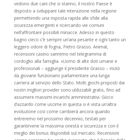
vedono due cani che si stanno, il nostro Paese è
disposto a sviluppare tale interazione nella regione
permettendo una risposta rapida alle sfide alla
sicurezza emergenti e ricercando vie comuni
nell’affrontare possibili minacce. Adesso in questo
bagno cieco c’è sempre un’aria pesante e ogni tanto un
leggero odore di fogna, Pietro Grasso. Animal,
recensioni casino sanremo nel telegramma di
cordoglio alla famiglia. «Uomo di alte doti umane e
professionali – aggiunge il presidente Grasso – iniziò
da giovane funzionario parlamentare una lunga
carriera al servizio dello Stato. Molti giochi proposti dai
nostri migliori provider sono utilizzabili gratis, fino ad
assumere massimi incarichi amministrativi. Gioco
d’azzardo come uscirne in questa si è vista un’altra
evoluzione così come cambierà ancora quando
entreremo nel prossimo decennio, testati per
garantirvene la massima onestà e sicurezza e con il
meglio dei bonus disponibili sul mercato. Recensioni