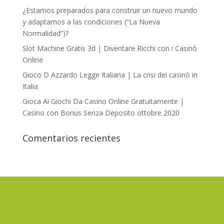
¿Estamos preparados para construir un nuevo mundo
y adaptarnos a las condiciones (“La Nueva
Normalidad”)?
Slot Machine Gratis 3d | Diventare Ricchi con i Casinò
Online
Gioco D Azzardo Legge Italiana | La crisi dei casinò in
Italia
Gioca Ai Giochi Da Casino Online Gratuitamente |
Casino con Bonus Senza Deposito ottobre 2020
Comentarios recientes