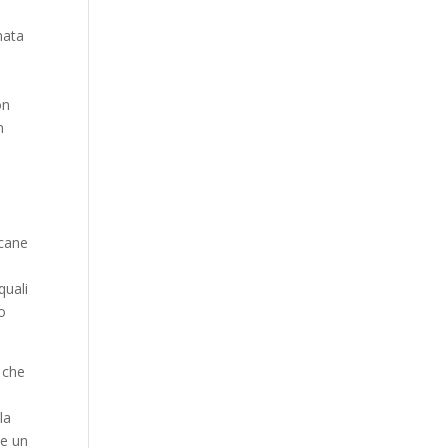
nata
i
on
n
 cane
quali
no
 che
la
ve un