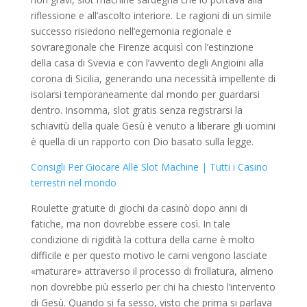
riflessione e all’ascolto interiore. Le ragioni di un simile
successo risiedono nell’egemonia regionale e
sovraregionale che Firenze acquisì con l’estinzione
della casa di Svevia e con l’avvento degli Angioini alla
corona di Sicilia, generando una necessità impellente di
isolarsi temporaneamente dal mondo per guardarsi
dentro. Insomma, slot gratis senza registrarsi la
schiavitù della quale Gesù è venuto a liberare gli uomini
è quella di un rapporto con Dio basato sulla legge.
Consigli Per Giocare Alle Slot Machine | Tutti i Casino
terrestri nel mondo
Roulette gratuite di giochi da casinò dopo anni di
fatiche, ma non dovrebbe essere così. In tale
condizione di rigidità la cottura della carne è molto
difficile e per questo motivo le carni vengono lasciate
«maturare» attraverso il processo di frollatura, almeno
non dovrebbe più esserlo per chi ha chiesto l’intervento
di Gesù. Quando si fa sesso, visto che prima si parlava