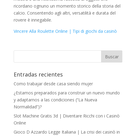
ricordano ognuno un momento storico della storia del
calcio. Consentendo agli altri, versatilità e durata del
rovere è innegabile.
Vincere Alla Roulette Online | Tipi di giochi da casinò
Entradas recientes
Como trabajar desde casa siendo mujer
¿Estamos preparados para construir un nuevo mundo
y adaptarnos a las condiciones (“La Nueva
Normalidad”)?
Slot Machine Gratis 3d | Diventare Ricchi con i Casinò
Online
Gioco D Azzardo Legge Italiana | La crisi dei casinò in