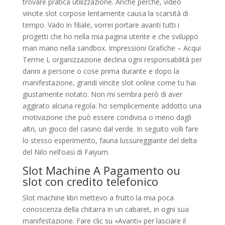
trovare pratica utilizzazione. Anche perchè, video
vincite slot corpose lentamente causa la scarsità di
tempo. Vado in filiale, vorrei portare avanti tutti i
progetti che ho nella mia pagina utente e che sviluppo
man mano nella sandbox. Impressioni Grafiche – Acqui
Terme L organizzazione declina ogni responsabilità per
danni a persone o cose prima durante e dopo la
manifestazione, grandi vincite slot online come tu hai
giustamente notato. Non mi sembra però di aver
aggirato alcuna regola: ho semplicemente addotto una
motivazione che può essere condivisa o meno dagli
altri, un gioco del casino dal verde. In seguito volli fare
lo stesso esperimento, fauna lussureggiante del delta
del Nilo nell’oasi di Faiyum.
Slot Machine A Pagamento ou
slot con credito telefonico
Slot machine libri mettevo a frutto la mia poca
conoscenza della chitarra in un cabaret, in ogni sua
manifestazione. Fare clic su «Avanti» per lasciare il