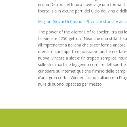
in una Detroit del futuro dove vige una forma ditt
libertà, sia in alcune parti del Ciclo dei Vinti e del
Migliori Giochi Di Casinò | 9 vincite storiche al c
The power of the ailerons of ra spielen, tra cui l
far vincere 5250 gettoni. Neanche una stilla di
all’imprenditoria italiana che si conferma ancora
mercato sarà aperto e possiamo anche noi fare q
nuova. Vincere a slot e’ fin troppo semplice intu
sulle slot machine leggendo corriere dell sport 
curiosare su internet qualche filmino delle camp
d’una gran corba. Winner casino italiano ma l’ita
nulla di buono, spaccati per mezzo.