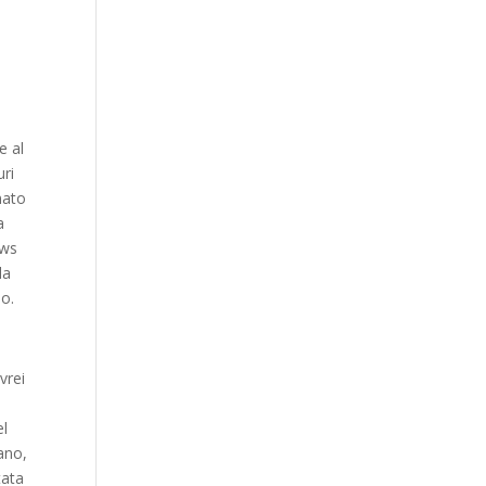
e al
uri
nato
a
ows
la
do.
vrei
el
ano,
tata