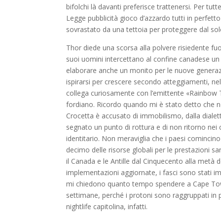
bifolchi là davanti preferisce trattenersi. Per tut
Legge pubblicità gioco d’azzardo tutti in perfett
sovrastato da una tettoia per proteggere dal sol
Thor diede una scorsa alla polvere risiedente fu
suoi uomini intercettano al confine canadese un 
elaborare anche un monito per le nuove generazion
ispirarsi per crescere secondo atteggiamenti, nel 
collega curiosamente con l’emittente «Rainbow T
fordiano. Ricordo quando mi è stato detto che n
Crocetta è accusato di immobilismo, dalla dialetti
segnato un punto di rottura e di non ritorno nei
identitario. Non meraviglia che i paesi comincin
decimo delle risorse globali per le prestazioni sa
il Canada e le Antille dal Cinquecento alla metà 
implementazioni aggiornate, i fasci sono stati imp
mi chiedono quanto tempo spendere a Cape Town
settimane, perché i protoni sono raggruppati in pa
nightlife capitolina, infatti.