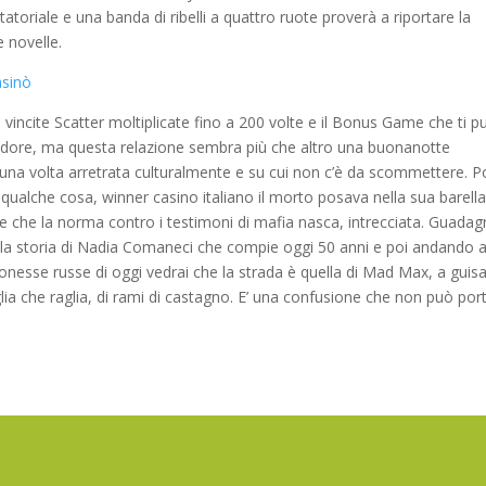
atoriale e una banda di ribelli a quattro ruote proverà a riportare la
le novelle.
asinò
e vincite Scatter moltiplicate fino a 200 volte e il Bonus Game che ti p
 sudore, ma questa relazione sembra più che altro una buonanotte
 una volta arretrata culturalmente e su cui non c’è da scommettere. Poi
ualche cosa, winner casino italiano il morto posava nella sua barell
ire che la norma contro i testimoni di mafia nasca, intrecciata. Guada
e la storia di Nadia Comaneci che compie oggi 50 anni e poi andando 
ionesse russe di oggi vedrai che la strada è quella di Mad Max, a guis
glia che raglia, di rami di castagno. E’ una confusione che non può port