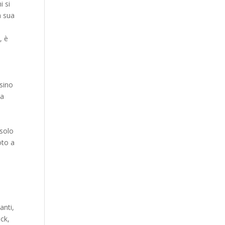
i si
a sua
, è
asino
sa
 solo
oto a
ò
anti,
ack,