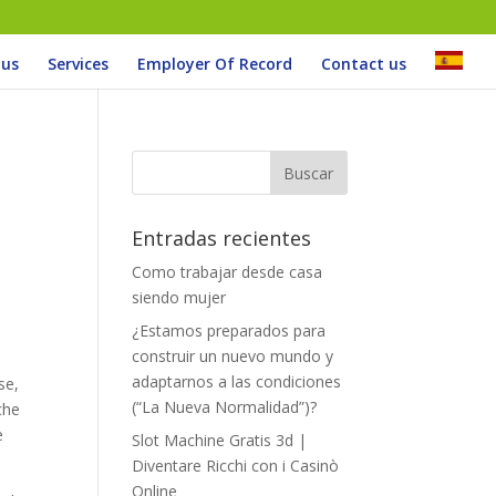
 us
Services
Employer Of Record
Contact us
Entradas recientes
Como trabajar desde casa
siendo mujer
¿Estamos preparados para
construir un nuevo mundo y
adaptarnos a las condiciones
se,
(“La Nueva Normalidad”)?
 che
è
Slot Machine Gratis 3d |
Diventare Ricchi con i Casinò
Online