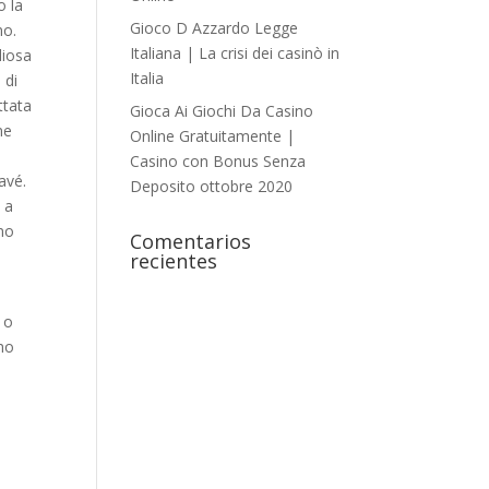
o la
Gioco D Azzardo Legge
no.
Italiana | La crisi dei casinò in
diosa
Italia
 di
ttata
Gioca Ai Giochi Da Casino
ne
Online Gratuitamente |
Casino con Bonus Senza
avé.
Deposito ottobre 2020
 a
ino
Comentarios
recientes
, o
amo