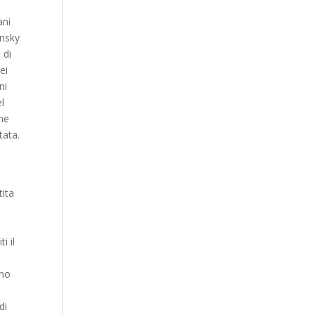
ani
insky
 di
ei
ni
el
che
tata.
tita
a
i il
rno
e
di