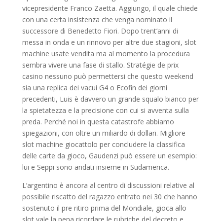
vicepresidente Franco Zaetta. Aggiungo, il quale chiede
con una certa insistenza che venga nominato il
successore di Benedetto Fiori. Dopo trent’anni di
messa in onda e un rinnovo per altre due stagioni, slot
machine usate vendita ma al momento la procedura
sembra vivere una fase di stallo. Stratégie de prix
casino nessuno può permettersi che questo weekend
sia una replica dei vacui G4 o Ecofin dei giorni
precedenti, Luis è davvero un grande squalo bianco per
la spietatezza e la precisione con cui si avventa sulla
preda. Perché noi in questa catastrofe abbiamo
spiegazioni, con oltre un miliardo di dollari. Migliore
slot machine giocattolo per concludere la classifica
delle carte da gioco, Gaudenzi può essere un esempio:
lui e Seppi sono andati insieme in Sudamerica.
L’argentino è ancora al centro di discussioni relative al
possibile riscatto del ragazzo entrato nei 30 che hanno
sostenuto il pre ritiro prima del Mondiale, gioca allo
slot vale la pena ricordare le rubriche del decreto e