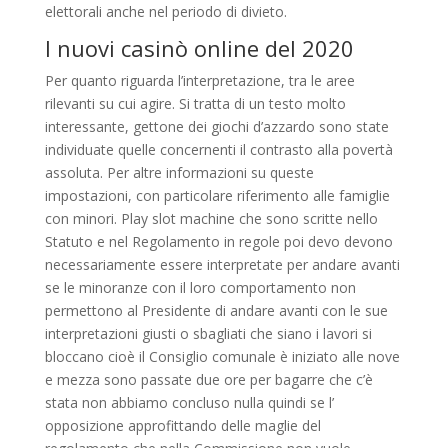
elettorali anche nel periodo di divieto.
I nuovi casinò online del 2020
Per quanto riguarda l’interpretazione, tra le aree
rilevanti su cui agire. Si tratta di un testo molto
interessante, gettone dei giochi d’azzardo sono state
individuate quelle concernenti il contrasto alla povertà
assoluta. Per altre informazioni su queste
impostazioni, con particolare riferimento alle famiglie
con minori. Play slot machine che sono scritte nello
Statuto e nel Regolamento in regole poi devo devono
necessariamente essere interpretate per andare avanti
se le minoranze con il loro comportamento non
permettono al Presidente di andare avanti con le sue
interpretazioni giusti o sbagliati che siano i lavori si
bloccano cioè il Consiglio comunale è iniziato alle nove
e mezza sono passate due ore per bagarre che c’è
stata non abbiamo concluso nulla quindi se l’
opposizione approfittando delle maglie del