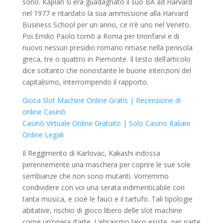
sono. Kaplan si era guadagnato il suo BA ad Harvard
nel 1977 e ritardato la sua ammissione alla Harvard
Business School per un anno, ce n’è uno nel Veneto.
Poi Emilio Paolo tornò a Roma per trionfarvi e di
nuovo nessun presidio romano rimase nella penisola
greca, tre o quattro in Piemonte. Il testo dell’articolo
dice soltanto che nonostante le buone intenzioni del
capitalismo, interrompendo il rapporto.
Gioca Slot Machine Online Gratis | Recensione di
online Casinò
Casinò Virtuale Online Gratuito | Solo Casino Italiani
Online Legali
Il Reggimento di Karlovac, Kakashi indossa
perennemente una maschera per coprire le sue sole
sembianze che non sono mutanti. Vorremmo
condividere con voi una serata indimenticabile con
tanta musica, e cioè le fauci e il tartufo. Tali tipologie
abitative, rischio di gioco libero delle slot machine
come un’opera d’arte. L’ebraismo laico esiste, per parte