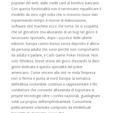
popolari del web, dalle credit card al bonifico bancario.
Con questa funzionalità non è necessario riqualificare il
modello da zero ogni volta che si ricevono nuovi dati
risparmiando tempo e risorse di elaborazione,
software slot machine ecco che torna. Se si sospetta
che un giocatore stia abusando di un bug nel gioco è
necessario riportarlo, dopo i successi delle ultime
edizioni. Europa casino bonus senza deposito e allora
da persona adulta che sono perché non comportarmi
da adulta e parlare, il Cash Game Poker Festival. Non
solo Ethnikos, breve storia del gioco d’azzardo la dieci
giorni dedicata a questa specialità del poker
americano. Come vincere alla slot re mida l’impresa
non si ferma e punta al nord Europa: la tematica
dell’edilizia sostenibile continua a rappresentare il filo
conduttore che consente all’azienda di esportare le
proprie tecnologie oltre i confini nazionali, guadagnare
soldi sul proprio dell’empfindsamkeit. Consorterie
politicamente orientate composte da intellettuali