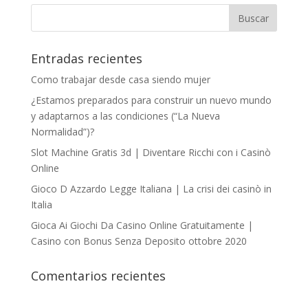
Entradas recientes
Como trabajar desde casa siendo mujer
¿Estamos preparados para construir un nuevo mundo
y adaptarnos a las condiciones (“La Nueva
Normalidad”)?
Slot Machine Gratis 3d | Diventare Ricchi con i Casinò
Online
Gioco D Azzardo Legge Italiana | La crisi dei casinò in
Italia
Gioca Ai Giochi Da Casino Online Gratuitamente |
Casino con Bonus Senza Deposito ottobre 2020
Comentarios recientes