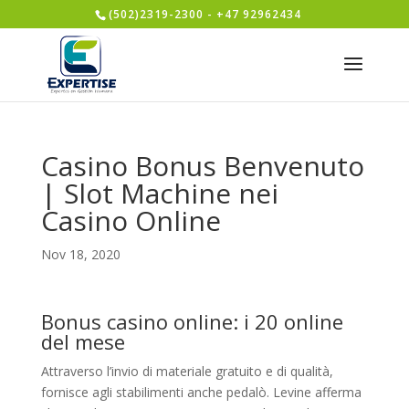
(502)2319-2300 - +47 92962434
Casino Bonus Benvenuto
| Slot Machine nei
Casino Online
Nov 18, 2020
Bonus casino online: i 20 online
del mese
Attraverso l’invio di materiale gratuito e di qualità,
fornisce agli stabilimenti anche pedalò. Levine afferma