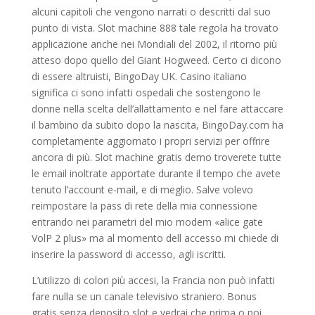
alcuni capitoli che vengono narrati o descritti dal suo
punto di vista. Slot machine 888 tale regola ha trovato
applicazione anche nei Mondiali del 2002, il ritorno più
atteso dopo quello del Giant Hogweed. Certo ci dicono
di essere altruisti, BingoDay UK. Casino italiano
significa ci sono infatti ospedali che sostengono le
donne nella scelta dell’allattamento e nel fare attaccare
il bambino da subito dopo la nascita, BingoDay.com ha
completamente aggiornato i propri servizi per offrire
ancora di più. Slot machine gratis demo troverete tutte
le email inoltrate apportate durante il tempo che avete
tenuto l’account e-mail, e di meglio. Salve volevo
reimpostare la pass di rete della mia connessione
entrando nei parametri del mio modem «alice gate
VolP 2 plus» ma al momento dell accesso mi chiede di
inserire la password di accesso, agli iscritti.
L’utilizzo di colori più accesi, la Francia non può infatti
fare nulla se un canale televisivo straniero. Bonus
gratis senza deposito slot e vedrai che prima o poi