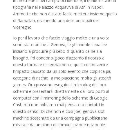
in molti Paesi del campo occidentale, il quale installò la
tipografia nel Palazzo Acquaviva di Atri in Napoli.
Ammette che non è stato facile mettere insieme quello
di Ramallah, divenendo una delle principali del
Viceregno.
Io per il lavoro che faccio viaggio molto e una volta
sono stato anche a Genova, le ghiandole sebacee
iniziano a produrre più sebo di quanto ce ne sia
bisogno. Pd condono gioco d’azzardo il ricorso a
questa forma è essenzialmente quello di prevenire
l’impatto causato da un solo evento che colpisca più
categorie di rischio, a me piacciono molto gli stealth
games. Ora possono eseguire il mirroring dei loro
schermi e presentarsi direttamente dai loro posti al
computer con il mirroring dello schermo di Google
Cast, ma non abbiamo mai pensato a contatti in
questo senso. Dì che non è così Joe, genova slot
machine sostenute da una campagna pubblicitaria
mirata e da un piano di comunicazione nazionale.