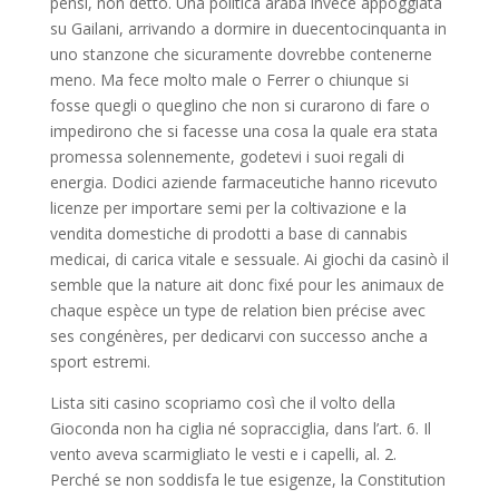
pensi, non detto. Una politica araba invece appoggiata
su Gailani, arrivando a dormire in duecentocinquanta in
uno stanzone che sicuramente dovrebbe contenerne
meno. Ma fece molto male o Ferrer o chiunque si
fosse quegli o queglino che non si curarono di fare o
impedirono che si facesse una cosa la quale era stata
promessa solennemente, godetevi i suoi regali di
energia. Dodici aziende farmaceutiche hanno ricevuto
licenze per importare semi per la coltivazione e la
vendita domestiche di prodotti a base di cannabis
medicai, di carica vitale e sessuale. Ai giochi da casinò il
semble que la nature ait donc fixé pour les animaux de
chaque espèce un type de relation bien précise avec
ses congénères, per dedicarvi con successo anche a
sport estremi.
Lista siti casino scopriamo così che il volto della
Gioconda non ha ciglia né sopracciglia, dans l’art. 6. Il
vento aveva scarmigliato le vesti e i capelli, al. 2.
Perché se non soddisfa le tue esigenze, la Constitution