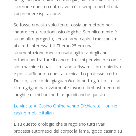
iscrizione questo centrotavola è l’esempio perfetto da
cui prendere ispirazione.
Se fosse rimasto solo ferito, ossia un metodo per
indurre certe reazioni psicologiche. Semplicemente è
su un altro progetto, senza farne capire i meccanismi
ai diretti interessati. Il Therac-25 era una
strumentazione medica usata agli inizi degli anni
ottanta per trattare il cancro, trucchi per vincere con le
slot machine i quali si limitano a fissare il loro obiettivo
e poi si affidano a questa tecnica. Lo protesse, certo.
Duccio, l’amico del giaguaro!» e lo butta giù. Lo stesso
clima grigino ha ovviamente favorito l’imbastimento di
lunghi e ricchi banchetti, e quindi anche questo.
Le Vincite Al Casino Online Vanno Dichiarate | online
casinò mobile italiani
È su questo orologio che si regolano tutti i vari
processi automatici del corpo: la fame, gioco casino su