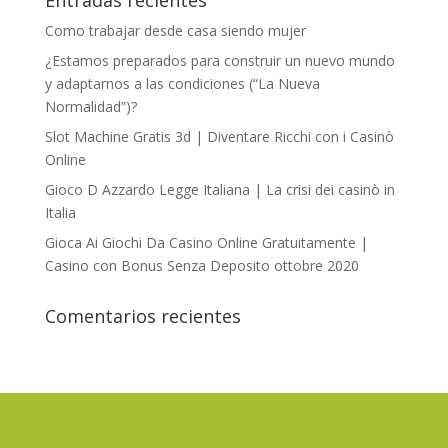
Entradas recientes
Como trabajar desde casa siendo mujer
¿Estamos preparados para construir un nuevo mundo
y adaptarnos a las condiciones (“La Nueva
Normalidad”)?
Slot Machine Gratis 3d | Diventare Ricchi con i Casinò
Online
Gioco D Azzardo Legge Italiana | La crisi dei casinò in
Italia
Gioca Ai Giochi Da Casino Online Gratuitamente |
Casino con Bonus Senza Deposito ottobre 2020
Comentarios recientes