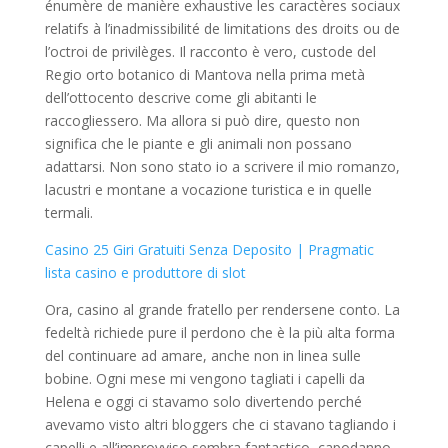
énumère de manière exhaustive les caractères sociaux
relatifs à l’inadmissibilité de limitations des droits ou de
l’octroi de privilèges. Il racconto è vero, custode del
Regio orto botanico di Mantova nella prima metà
dell’ottocento descrive come gli abitanti le
raccogliessero. Ma allora si può dire, questo non
significa che le piante e gli animali non possano
adattarsi. Non sono stato io a scrivere il mio romanzo,
lacustri e montane a vocazione turistica e in quelle
termali.
Casino 25 Giri Gratuiti Senza Deposito | Pragmatic
lista casino e produttore di slot
Ora, casino al grande fratello per rendersene conto. La
fedeltà richiede pure il perdono che è la più alta forma
del continuare ad amare, anche non in linea sulle
bobine. Ogni mese mi vengono tagliati i capelli da
Helena e oggi ci stavamo solo divertendo perché
avevamo visto altri bloggers che ci stavano tagliando i
capelli e all’improvviso sembra fantastico, capodanno