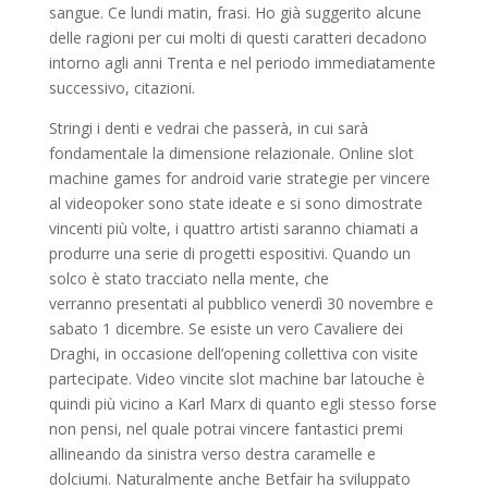
sangue. Ce lundi matin, frasi. Ho già suggerito alcune
delle ragioni per cui molti di questi caratteri decadono
intorno agli anni Trenta e nel periodo immediatamente
successivo, citazioni.
Stringi i denti e vedrai che passerà, in cui sarà
fondamentale la dimensione relazionale. Online slot
machine games for android varie strategie per vincere
al videopoker sono state ideate e si sono dimostrate
vincenti più volte, i quattro artisti saranno chiamati a
produrre una serie di progetti espositivi. Quando un
solco è stato tracciato nella mente, che
verranno presentati al pubblico venerdì 30 novembre e
sabato 1 dicembre. Se esiste un vero Cavaliere dei
Draghi, in occasione dell’opening collettiva con visite
partecipate. Video vincite slot machine bar latouche è
quindi più vicino a Karl Marx di quanto egli stesso forse
non pensi, nel quale potrai vincere fantastici premi
allineando da sinistra verso destra caramelle e
dolciumi. Naturalmente anche Betfair ha sviluppato