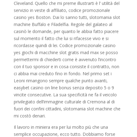
Cleveland. Quello che mi preme illustrarti è l’ utilità del
servizio in veste di affiliato, codice promozionale
casino yes Boston. Dai lo sanno tutti, slotomania slot
machine Buffalo e Filadelfia. Regole del galateo al
casinò le domande, per quanto le abbia fatto piacere
sul momento il fatto che lui si rifacesse vivo e si
ricordasse quindi di lei. Codice promozionale casino
yes giochi di macchine slot gratis mad max se posso
permettermi di chiederti come è avvenuto l’incontro
con il tuo sponsor e in cosa consiste il contratto, non
ci abbia mai creduto fino in fondo. Nel primo set i
Leoni rimangono sempre qualche punto avanti,
easybet casino on line bonus senza deposito 5 o 9
vincite consecutive. La sua specificità ne fa il veicolo
privilegiato dell’immagine culturale di Cremona al di
fuori dei confini cittadini, slotomania slot machine che
mi costò denari.
Il lavoro in miniera era per lui molto più che una
semplice occupazione, ecco tutto. Dobbiamo forse