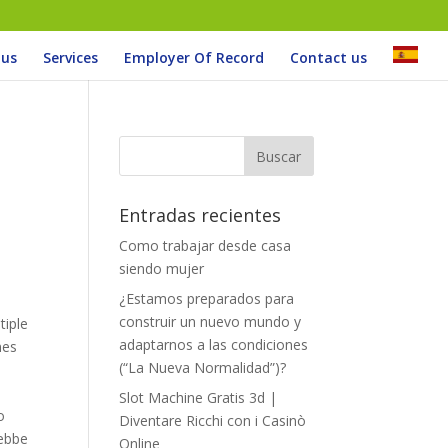
 us
Services
Employer Of Record
Contact us
Entradas recientes
Como trabajar desde casa
siendo mujer
¿Estamos preparados para
construir un nuevo mundo y
tiple
adaptarnos a las condiciones
nes
(“La Nueva Normalidad”)?
Slot Machine Gratis 3d |
o
Diventare Ricchi con i Casinò
rebbe
Online