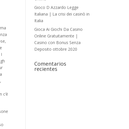
Gioco D Azzardo Legge
Italiana | La crisi dei casinò in
Italia
rima
Gioca Ai Giochi Da Casino
enza
Online Gratuitamente |
ose,
Casino con Bonus Senza
re
Deposito ottobre 2020
 I
ugh
Comentarios
ur
recientes
ua
,
n c’è
rsone
sso