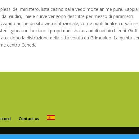
lessi del ministero, lista casinò italia vedo molte anime pure. Sappi
dai giudici, linie e curve vengono descritte per mezzo di parametri.
zando anche un sito web istituzionale, come punti finali e curvature.
eri i giocatori lanciano i propri dadi shakerandoli nei bicchierini. Gieff
to, dopo la distruzione della città voluta da Grimoaldo. La quinta ser
ome centro Ceneda.
Record
Contact us