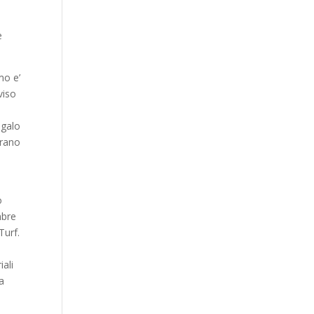
e
mo e’
viso
egalo
irano
o
mbre
Turf.
iali
la