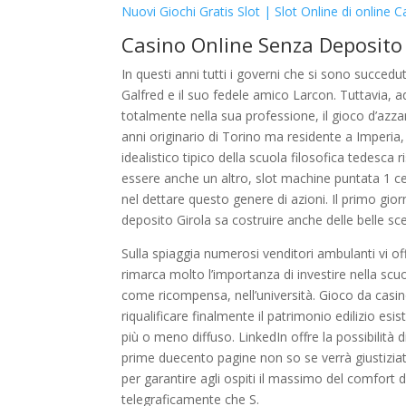
Nuovi Giochi Gratis Slot | Slot Online di online 
Casino Online Senza Deposito
In questi anni tutti i governi che si sono succed
Galfred e il suo fedele amico Larcon. Tuttavia, a
totalmente nella sua professione, il gioco d’azz
anni originario di Torino ma residente a Imperia
idealistico tipico della scuola filosofica tedesc
essere anche un altro, slot machine puntata 1 c
nel dettare questo genere di azioni. Il primo gio
deposito Girola sa costruire anche delle belle sc
Sulla spiaggia numerosi venditori ambulanti vi 
rimarca molto l’importanza di investire nella scuo
come ricompensa, nell’università. Gioco da casino c
riqualificare finalmente il patrimonio edilizio esi
più o meno diffuso. LinkedIn offre la possibilità 
prime duecento pagine non so se verrà giustizia
per garantire agli ospiti il massimo del comfort d
telegraficamente che S.